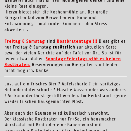
Wanderer auch mal an sein Wohlergehen denken und eine
kleine Rast einlegen.
Hierzu bietet sich die Kochenmühle an. Der große
Biergarten läd zum Verweilen ein. Ruhe und
Entspannung, - mal runter kommen - den Stress
abwerfen ...
Freitag & Samstag
Rostbratentage !!!
sind
Diese gibt es
zusätzlich
nur Freitag & Samstag
zur aktuellen Karte
bzw. der vielen Gerichte auf der Tafel vor Ort. So ist für
Sonntag+Feiertags gibt es keinen
jeden etwas dabei.
Rostbraten.
Reservierungen im Biergarten sind leider
nicht möglich. Danke
Lust auf ein frisches Bier ? Apfelschorle ? ein spritziges
Holunderblütenschorle ? Flasche Wasser oder was anderes
? So kann der Durst gestillt werden. Im Herbst auch gerne
wieder frischen hausgemachten Most.
Aber auch der Gaumen wird kulinarisch verwöhnt.
Der klassische Rostbraten nur Fr+Sa, ein hausmacher
Wurstsalat mit Brot oder eine Bauernwurst mit
hausmacher Kartoffelsalat ? Das Holzofenbrot ist