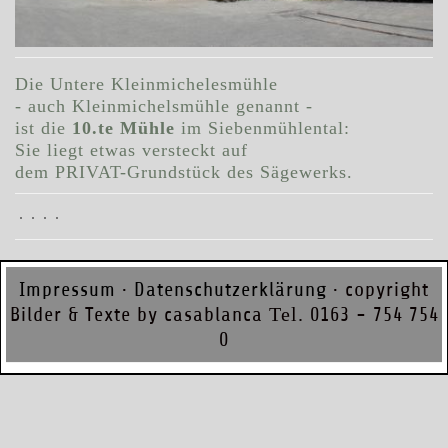
Die Untere
Kleinmichelesmühle
- auch Kleinmichelsmühle genannt -
ist die
10.te Mühle
im Siebenmühlental:
Sie liegt etwas versteckt auf
dem PRIVAT-Grundstück des Sägewerks.
Impressum
·
Datenschutzerklärung
· copyright
Bilder & Texte by casablanca
Tel.
0163 - 754 754
0